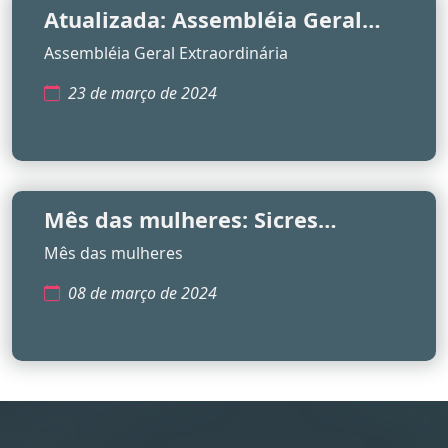
Atualizada: Assembléia Geral
Extraordinária
Assembléia Geral Extraordinária
23 de março de 2024
Mês das mulheres: Sicres
participa de ações na Grande
Mês das mulheres
Vitória para homenagear
08 de março de 2024
servidoras.