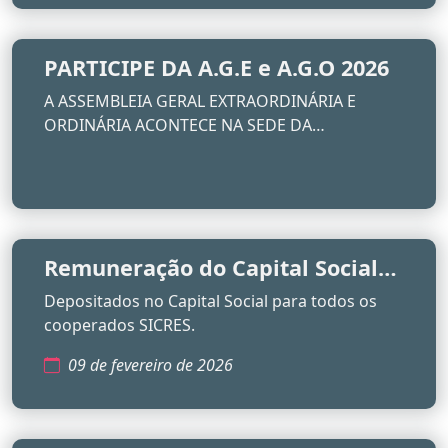
PARTICIPE DA A.G.E e A.G.O 2026
A ASSEMBLEIA GERAL EXTRAORDINÁRIA E
ORDINÁRIA ACONTECE NA SEDE DA
COOPERATIVA NO PRÓXIMO DIA 23 DE ABRIL
Remuneração do Capital Social
de R$320.000,00
Depositados no Capital Social para todos os
cooperados SICRES.
09 de fevereiro de 2026