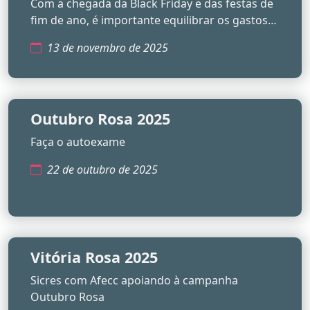
Com a chegada da Black Friday e das festas de
melhor o seu 13º salário
fim de ano, é importante equilibrar os gastos
para não começar 2026 no vermelho
13 de novembro de 2025
Outubro Rosa 2025
Faça o autoexame
22 de outubro de 2025
Vitória Rosa 2025
Sicres com Afecc apoiando à campanha
Outubro Rosa