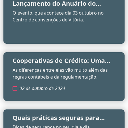
Lançamento do Anuário do
Cooperativismo Capixaba
O evento, que acontece dia 03 outubro no
Contará com a Presença da
Centro de convenções de Vitória.
Diretoria e Conselho Fiscal da
Sicres
Cooperativas de Crédito: Uma
Alternativa Humanizada aos
As diferenças entre elas vão muito além das
Bancos Tradicionais
regras contábeis e da regulamentação.
02 de outubro de 2024
Quais práticas seguras para
realizar o pagamento PIX
Dicas de segurança no seu dia a dia