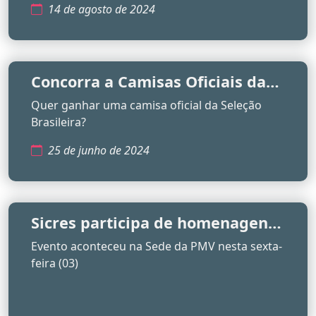
14 de agosto de 2024
Concorra a Camisas Oficiais da
Seleção Brasileira e uma Air
Quer ganhar uma camisa oficial da Seleção
Fryer
Brasileira?
25 de junho de 2024
Sicres participa de homenagens
pelo Dia do Líder Comunitário
Evento aconteceu na Sede da PMV nesta sexta-
feira (03)