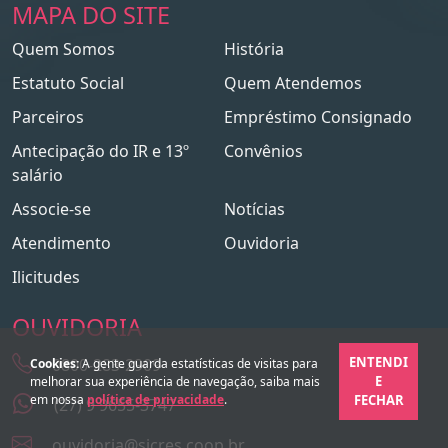
MAPA DO SITE
Quem Somos
História
Estatuto Social
Quem Atendemos
Parceiros
Empréstimo Consignado
Antecipação do IR e 13º
Convênios
salário
Associe-se
Notícias
Atendimento
Ouvidoria
Ilicitudes
OUVIDORIA
ENTENDI
0800-283-2909
Cookies:
A gente guarda estatísticas de visitas para
E
melhorar sua experiência de navegação, saiba mais
em nossa
política de privacidade
.
FECHAR
(27) 9 9655-3747
ouvidoria@sicres.coop.br