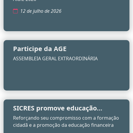
12 de julho de 2026
Participe da AGE
ASSEMBLEIA GERAL EXTRAORDINÁRIA
SICRES promove educação
financeira para jovens em
Reforçando seu compromisso com a formação
parceria com o CESAM
cidadã e a promoção da educação financeira