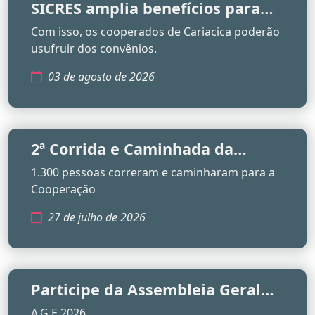
SICRES amplia benefícios para
cooperados de Cariacica
Com isso, os cooperados de Cariacica poderão
usufruir dos convênios.
03 de agosto de 2026
2ª Corrida e Caminhada da
Cooperação
1.300 pessoas correram e caminharam para a
Cooperação
27 de julho de 2026
Participe da Assembleia Geral
Extraordinária
A.G.E 2026