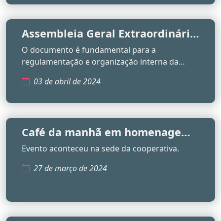
Assembleia Geral Extraordinária
da Cooperativa de Crédito
O documento é fundamental para a
SICRES aprova estatuto com
regulamentação e organização interna da
Unanimidade
cooperativa.
03 de abril de 2024
Café da manhã em homenagem
ao mês das mulheres celebra a
Evento aconteceu na sede da cooperativa.
dedicação das cooperadas mais
27 de março de 2024
antigas da Sicres